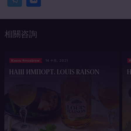
相關咨詢
Жизнь #mosbrew
14 十月, 2021
Ж
НАШ ИМПОРТ. LOUIS RAISON
Н