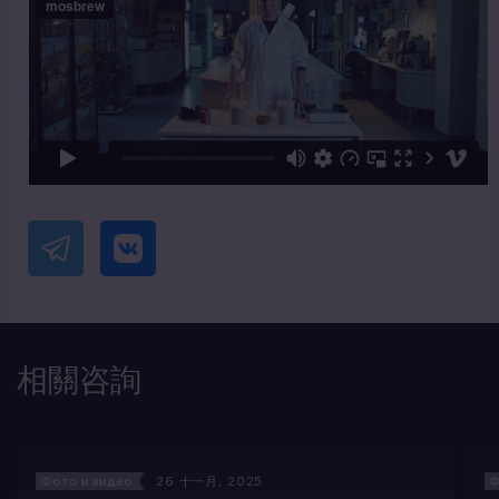
相關咨詢
Фото и видео
26 十一月, 2025
Ф