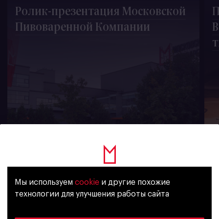
Ролик-презентация Московской
П
Пивоваренной Компании
В
т
1026
Мы используем
cookie
и другие похожие
Уже исполнилось 18 лет?
технологии для улучшения работы сайта
新聞訂閲