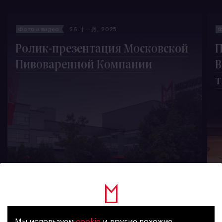
Фото и видео
26 十一月, 2025
Ф
Ролик-презентация Московской
П
Пивоваренной Компании
В
т
1025