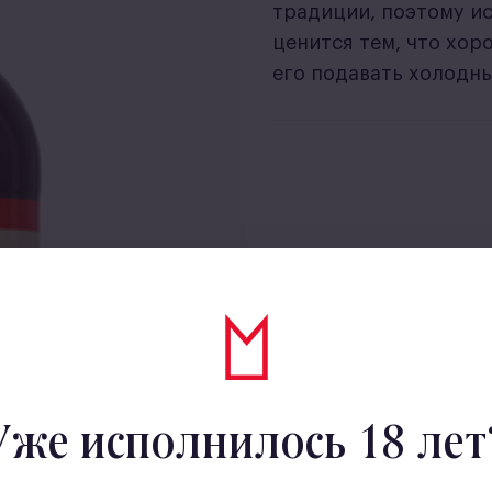
традиции, поэтому ис
ценится тем, что хор
его подавать холодн
Уже исполнилось 18 лет