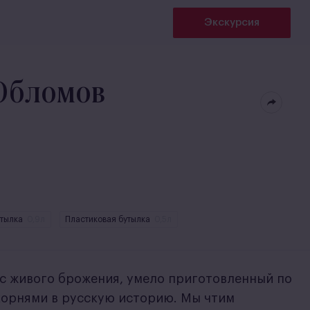
Экскурсия
 Обломов
утылка
0,9л
Пластиковая бутылка
0,5л
ас живого брожения, умело приготовленный по
корнями в русскую историю. Мы чтим