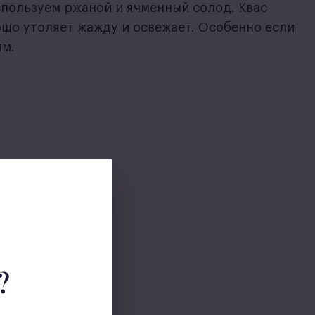
пользуем ржаной и ячменный солод. Квас
ошо утоляет жажду и освежает. Особенно если
ым.
?