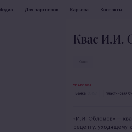
Медиа
Для партнеров
Карьера
Контакты
Квас И.И.
Квас
УПАКОВКА
Банка
0,45л
пластиковая б
«И.И. Обломов» — кв
рецепту, уходящему 