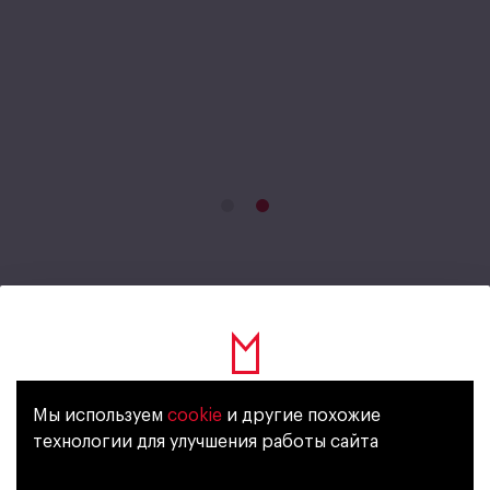
Dubl Bubl Cola
Мы используем
cookie
и другие похожие
Уже исполнилось 18 лет?
технологии для улучшения работы сайта
C газом