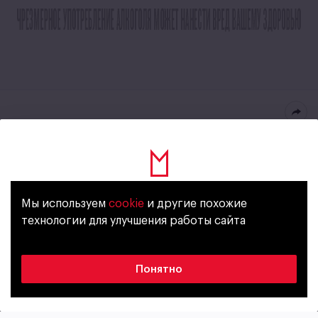
Hollandia Alcohol free
свояголландия.рф
Мы используем
cookie
и другие похожие
Уже исполнилось 18 лет?
Безалкогольное
Лицензия
технологии для улучшения работы сайта
СТИЛЬ
АЛКОГОЛЬ
Да
Нет
Безалкогольное
0,5%
Понятно
ГОРЕЧЬ