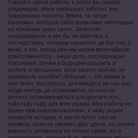
Говоря о своей работе, я хотел бы сказать
следующее. Меня несколько заботит, как
гражданина планеты Земля, та «игра
банками», которую себе позволяют некоторые
из «сильных мира сего». Зачастую
неоправданно и как бы не заботясь о
последствиях, которые касаются, да Бог нас с
вами, а тех, перед кем мы несем величайшую
ответственность - наши дети, последующие
поколения. Зачем в будущем краснеть и
молить о прощении, если можно сейчас не
совершать ошибок? История — это время и
оно течет. Бесспорно, для каждого из нас оно
когда-нибудь да остановится, но оно не
должно останавливаться для другого или,
тьфу-тьфу-тьфу, для всех разом. Моя работа не
более чем «напоминалочка», к чему может
привести история, и как-то почти уже не
привела, если не уважать друг друга, не ценить
важность интересов не только своих, но и
окружающих, если не быть терпимыми друг к