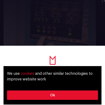
747
We use
cookies
and other similar technologies to
Уже исполнилось 18 лет?
improve website work
Subscribe for news
Да
Нет
Ok