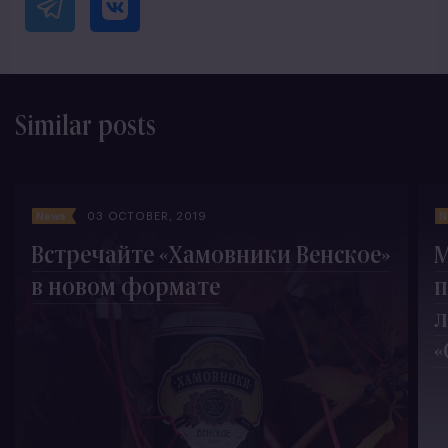
Similar posts
News
03 OCTOBER, 2019
N
Встречайте «Хамовники Венское»
М
в новом формате
п
л
«