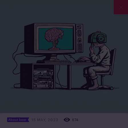
15 MAY, 2023
674
About beer