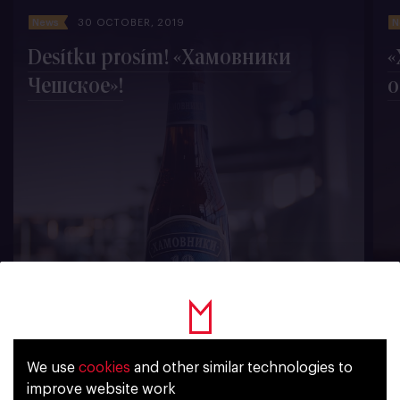
News
30 OCTOBER, 2019
N
Desítku prosím! «Хамовники
«
Чешское»!
о
1677
We use
cookies
and other similar technologies to
Уже исполнилось 18 лет?
improve website work