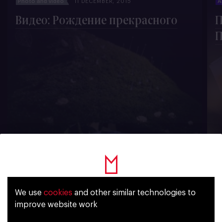
Photo and video
11 DECEMBER, 2015
A
Видео: Рождение прекрасного
П
744
We use
cookies
and other similar technologies to
Уже исполнилось 18 лет?
improve website work
Subscribe for news