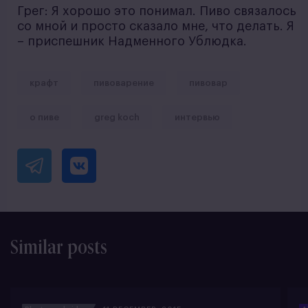
Грег: Я хорошо это понимал. Пиво связалось
со мной и просто сказало мне, что делать. Я
– приспешник Надменного Ублюдка.
крафт
пивоварение
пивовар
о пиве
greg koch
интервью
Similar posts