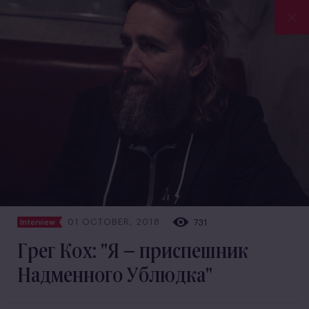
01 OCTOBER, 2018
731
Interview
Грег Кох: "Я – приспешник
Надменного Ублюдка"