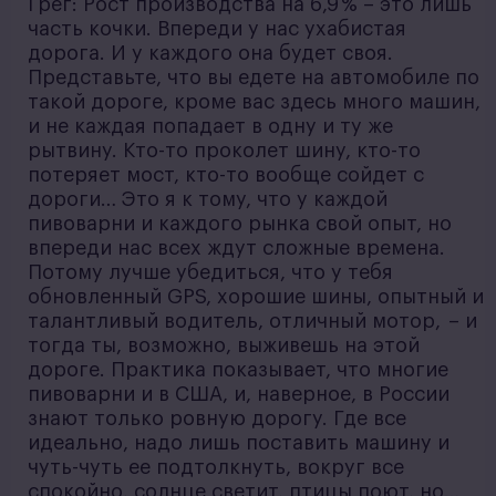
Грег: Рост производства на 6,9 % – это лишь
часть кочки. Впереди у нас ухабистая
дорога. И у каждого она будет своя.
Представьте, что вы едете на автомобиле по
такой дороге, кроме вас здесь много машин,
и не каждая попадает в одну и ту же
рытвину. Кто-то проколет шину, кто-то
потеряет мост, кто-то вообще сойдет с
дороги… Это я к тому, что у каждой
пивоварни и каждого рынка свой опыт, но
впереди нас всех ждут сложные времена.
Потому лучше убедиться, что у тебя
обновленный GPS, хорошие шины, опытный и
талантливый водитель, отличный мотор, – и
тогда ты, возможно, выживешь на этой
дороге. Практика показывает, что многие
пивоварни и в США, и, наверное, в России
знают только ровную дорогу. Где все
идеально, надо лишь поставить машину и
чуть-чуть ее подтолкнуть, вокруг все
спокойно, солнце светит, птицы поют, но…