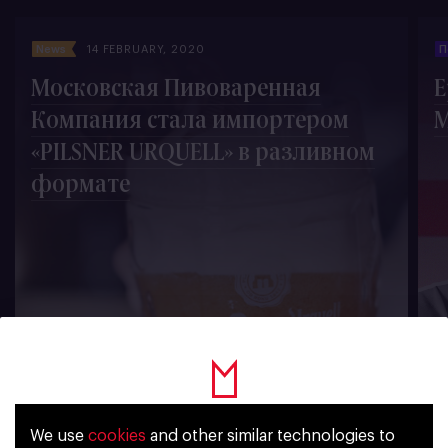
News
14 FEBRUARY, 2020
П
Московская Пивоваренная
Е
Компания стала импортером
М
«PILSNER URQUELL» в разливном
формате
1780
We use
cookies
and other similar technologies to