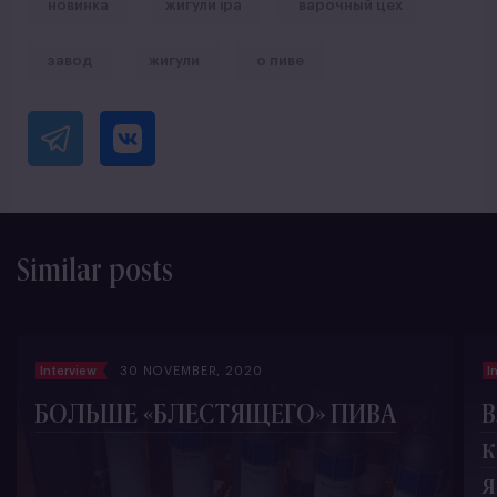
новинка
жигули ipa
варочный цех
завод
жигули
о пиве
Similar posts
Interview
30 NOVEMBER, 2020
I
БОЛЬШЕ «БЛЕСТЯЩЕГО» ПИВА
В
к
я