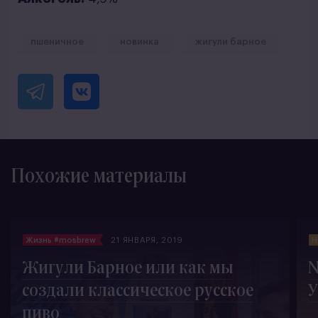
пшеничное
новинка
жигули барное
Похожие материалы
Жизнь #mosbrew
21 ЯНВАРЯ, 2019
Н
Жигули Барное или как мы
N
создали классическое русское
пиво