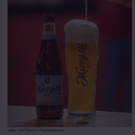
«Жигули Барное Пшеничное»