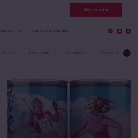
Экскурсия
НОВОСТИ
НАША РАССЫЛКА
и белое
розыгрыш
10 фактов
Soda Luv
v