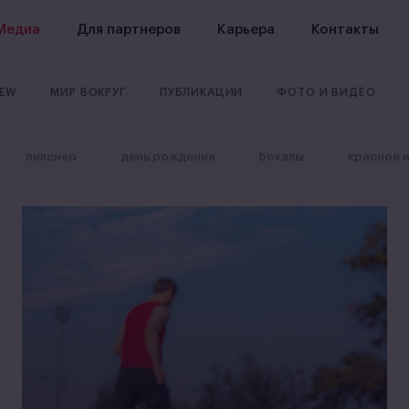
Медиа
Для партнеров
Карьера
Контакты
REW
МИР ВОКРУГ
ПУБЛИКАЦИИ
ФОТО И ВИДЕО
пилснер
день рождения
бокалы
красное 