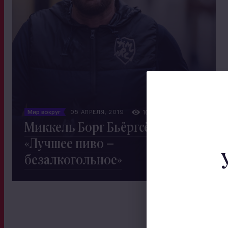
Мир вокруг
05 АПРЕЛЯ, 2019
1679
Миккель Борг Бьёргсё:
«Лучшее пиво –
безалкогольное»