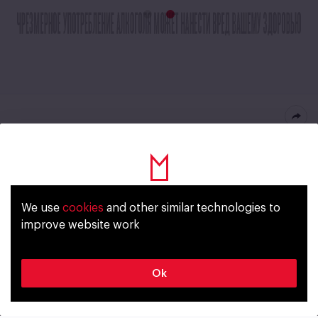
Staropražské Svetle
staroprazske.cz
We use
cookies
and other similar technologies to
Уже исполнилось 18 лет?
License
Czech
improve website work
STYLE
ALCOHOL
Да
Нет
Lager
4,5%
Ok
BITTERNESS
ORIGINAL GRAVITY