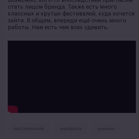
Возможно, кого-то впоследствии пригласим
стать лицом бренда. Также есть много
классных и крутых фестивалей, куда хочется
зайти. В общем, впереди ещё очень много
работы. Нам есть чем всех удивить.
hard lemonade
max&jacks
новинка