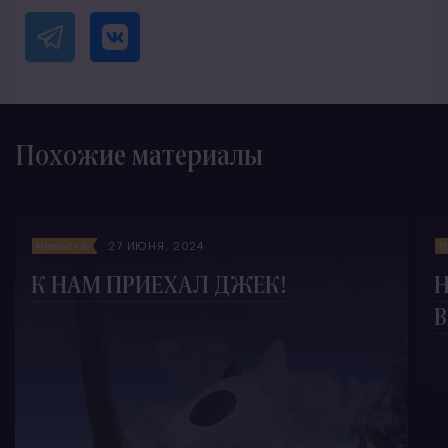
Похожие материалы
Новости
27 ИЮНЯ, 2024
Н
К НАМ ПРИЕХАЛ ДЖЕК!
B