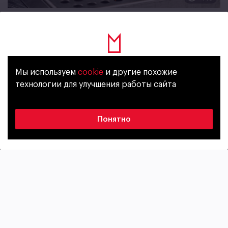
Мир вокруг
11 МАРТА, 2025
Знакомство с миром пива: с чего
начать?
Мы используем
cookie
и другие похожие
Уже исполнилось 18 лет?
технологии для улучшения работы сайта
Да
Нет
Понятно