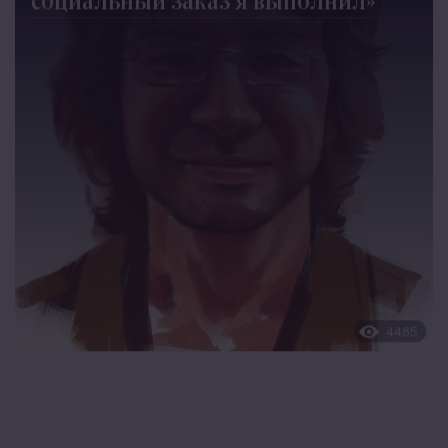
Жизнь #mosbrew
28 ФЕВРАЛЯ, 2019
Художник Валерий Барыкин: «Свой
социальный заказ я выполнил»
4485