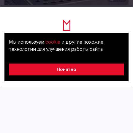
Мир вокруг
11 МАРТА, 2025
Знакомство с миром пива: с чего
начать?
Мы используем
cookie
и другие похожие
Уже исполнилось 18 лет?
технологии для улучшения работы сайта
Да
Нет
Понятно