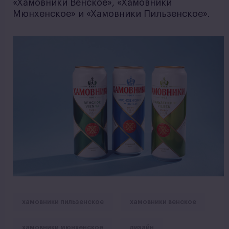
«Хамовники Венское», «Хамовники
Мюнхенское» и «Хамовники Пильзенское».
хамовники пильзенское
хамовники венское
хамовники мюнхенское
дизайн