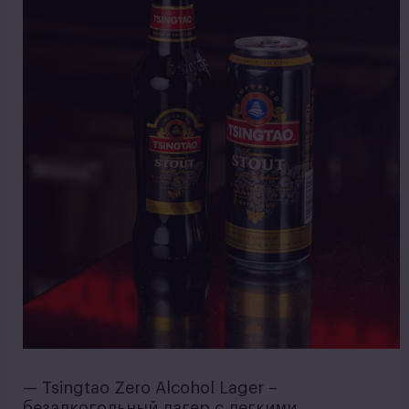
— Tsingtao Zero Alcohol Lager –
безалкогольный лагер с легкими