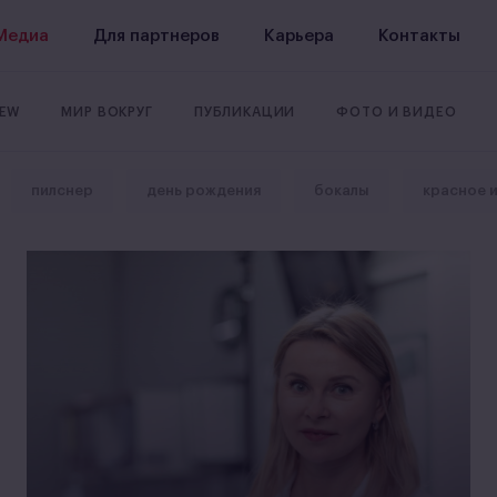
Медиа
Для партнеров
Карьера
Контакты
REW
МИР ВОКРУГ
ПУБЛИКАЦИИ
ФОТО И ВИДЕО
пилснер
день рождения
бокалы
красное 