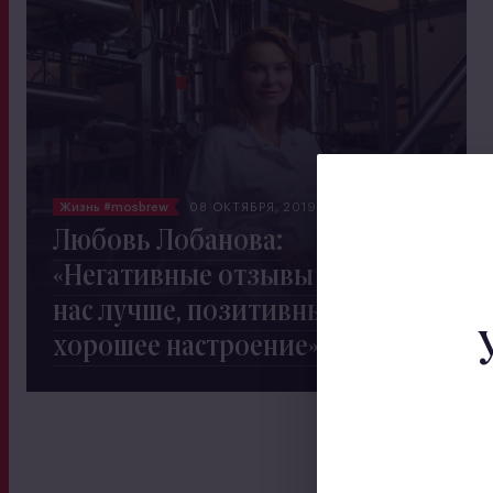
Жизнь #mosbrew
08 ОКТЯБРЯ, 2019
1293
Любовь Лобанова:
«Негативные отзывы делают
нас лучше, позитивные дают
хорошее настроение»