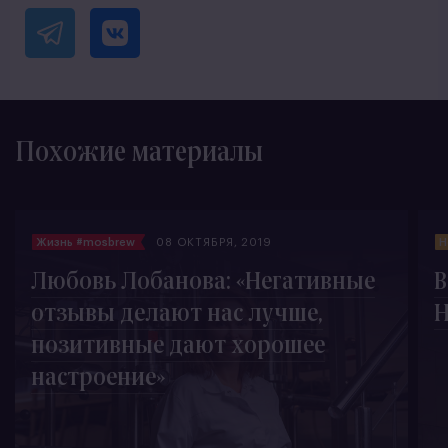
Похожие материалы
Жизнь #mosbrew
08 ОКТЯБРЯ, 2019
Н
Любовь Лобанова: «Негативные
отзывы делают нас лучше,
Н
позитивные дают хорошее
настроение»